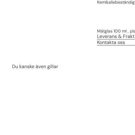
K
emikaliebeständig
Mätglas 100 ml , pl
Leverans & Frakt
Kontakta oss
Du kanske även gillar
S
n
a
b
b
s
h
o
p
p