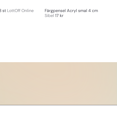
g
g
3 st
LottOff Online
Färgpensel Acryl smal 4 cm
Sibel
17 kr