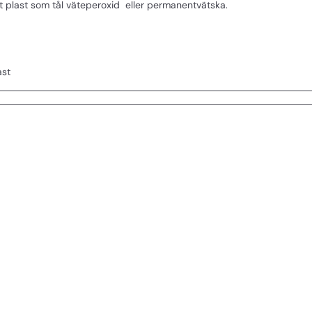
t plast som tål väteperoxid eller permanentvätska.
ast