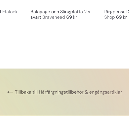
g
g
l
Efalock
Balayage och Slingplatta 2 st
färgpensel 
svart
Bravehead
69 kr
Shop
69 kr
Tillbaka till Hårfärgningstillbehör & engångsartiklar