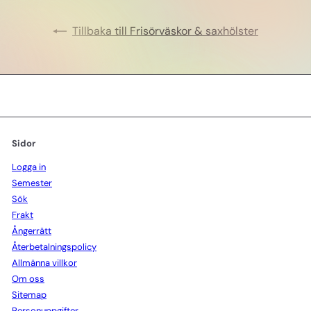
Tillbaka till Frisörväskor & saxhölster
Sidor
Logga in
Semester
Sök
Frakt
Ångerrätt
Återbetalningspolicy
Allmänna villkor
Om oss
Sitemap
Personuppgifter