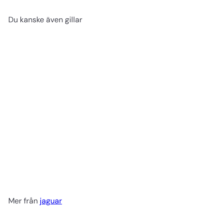
Du kanske även gillar
Studio stylistväska i grå
konstläder
jaguar
690 kr
Mer från
jaguar