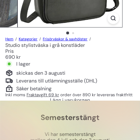
Hem
Kategorier
Frisörväskor & saxhölster
Studio stylistväska i grå konstläder
Pris
Ord
690 kr
pris
I lager
skickas den 3 augusti
Leverans till utlämningsställe (DHL)
Säker betalning
Inkl moms
Fraktavgift 69 kr
order över 890 kr levereras fraktfritt
Lägg i varukorgen
Semesterstängt
Vi har semesterstängt