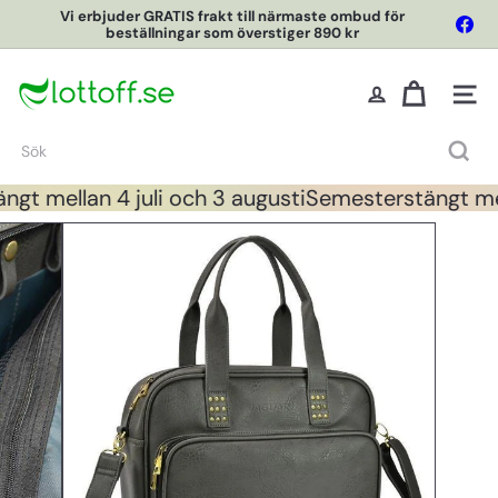
Hoppa
Vi erbjuder GRATIS frakt till närmaste ombud för
Fac
till
beställningar som överstiger 890 kr
Pausa
innehållet
L
o
Webbpl
t
t
Sök
O
f
t mellan 4 juli och 3 augusti
Semesterstängt mell
f
O
n
l
i
n
e
S
h
o
p