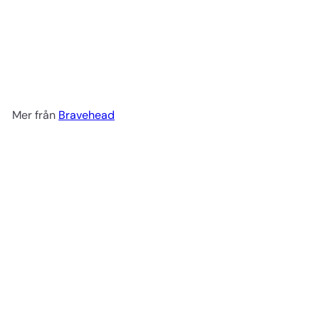
Permanentspolar 13 mm 12 st
grå
Bravehead
53 kr
Mer från
Bravehead