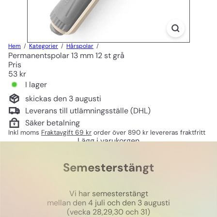
Hem
Kategorier
Hårspolar
Permanentspolar 13 mm 12 st grå
Pris
Ord
53 kr
pris
I lager
skickas den 3 augusti
Leverans till utlämningsställe (DHL)
Säker betalning
Inkl moms
Fraktavgift 69 kr
order över 890 kr levereras fraktfritt
Lägg i varukorgen
Semesterstängt
Vi har semesterstängt
mellan den 4 juli och den 3 augusti
(vecka 28,29,30 och 31)