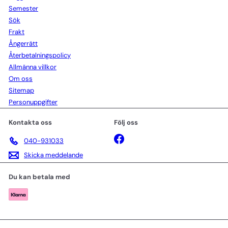
Semester
Sök
Frakt
Ångerrätt
Återbetalningspolicy
Allmänna villkor
Om oss
Sitemap
Personuppgifter
Kontakta oss
Följ oss
Facebook
040-931033
Skicka meddelande
Du kan betala med