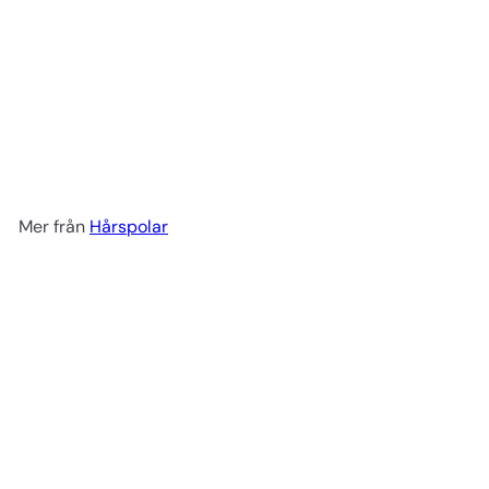
Permanentspolar 13 mm 12 st grå
Bravehead
53 kr
Mer från
Hårspolar