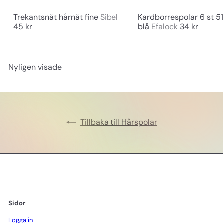
Trekantsnät hårnät fine
Sibel
Kardborrespolar 6 st 
45 kr
blå
Efalock
34 kr
Nyligen visade
Tillbaka till Hårspolar
Sidor
Logga in