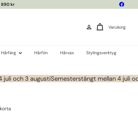
Facebo
 890 kr
Varukorg
Hårfärg
Hårfön
Hårvax
Stylingsverktyg
uli och 3 augusti
Semesterstängt mellan 4 juli oc
korta