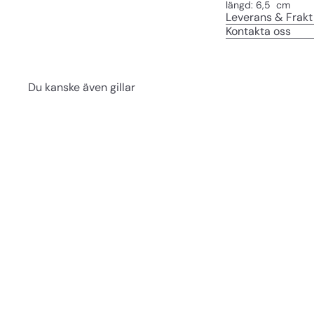
längd: 6,5 cm
Leverans & Frakt
Kontakta oss
Du kanske även gillar
S
n
a
b
b
s
h
o
p
p
i
n
Permanentspolar 8 mm
g
12 st korta
Bravehead
39 kr