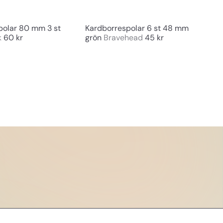
n
n
g
g
polar 80 mm 3 st
Kardborrespolar 6 st 48 mm
k
60 kr
grön
Bravehead
45 kr