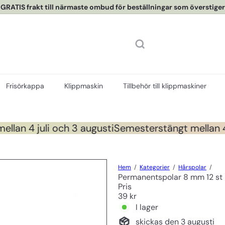
 GRATIS frakt till närmaste ombud för beställningar som överstiger
Pausa
Frisörkappa
Klippmaskin
Tillbehör till klippmaskiner
lan 4 juli och 3 augusti
Semesterstängt mellan 4 j
Hem
Kategorier
Hårspolar
Permanentspolar 8 mm 12 st 
Pris
Ord
39 kr
pris
I lager
skickas den 3 augusti