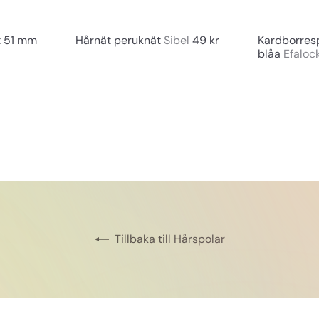
n
n
g
g
t 51 mm
Hårnät peruknät
Sibel
49 kr
Kardborres
blåa
Efaloc
Tillbaka till Hårspolar