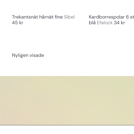
n
g
Trekantsnät hårnät fine
Sibel
Kardborrespolar 6 s
45 kr
blå
Efalock
34 kr
Nyligen visade