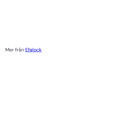
Bandbomull 1 kg kompakt
Efalock
139 kr
Mer från
Efalock