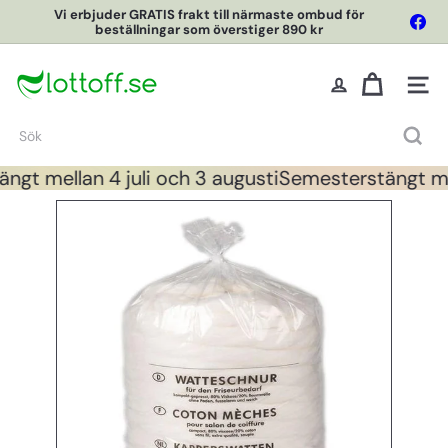
Hoppa
Vi erbjuder GRATIS frakt till närmaste ombud för
Fac
till
beställningar som överstiger 890 kr
Pausa
innehållet
L
o
Webbpl
t
t
Sök
O
f
gt mellan 4 juli och 3 augusti
Semesterstängt mell
f
O
n
l
i
n
e
S
h
o
p