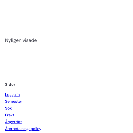
Bandbomull 1 kg kompakt
Efalock
139 kr
Nyligen visade
Sidor
Logga in
Semester
Sök
Frakt
Ångerrätt
Återbetalningspolicy