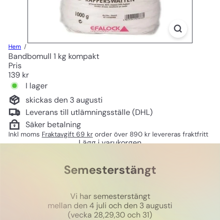
Hem
Bandbomull 1 kg kompakt
Pris
Ord
139 kr
pris
I lager
skickas den 3 augusti
Leverans till utlämningsställe (DHL)
Säker betalning
Inkl moms
Fraktavgift 69 kr
order över 890 kr levereras fraktfritt
Lägg i varukorgen
Semesterstängt
Vi har semesterstängt
mellan den 4 juli och den 3 augusti
(vecka 28,29,30 och 31)