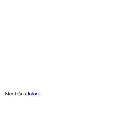
Engångshandskar
transparent vinyl 100 st L
efalock
139 kr
Mer från
efalock