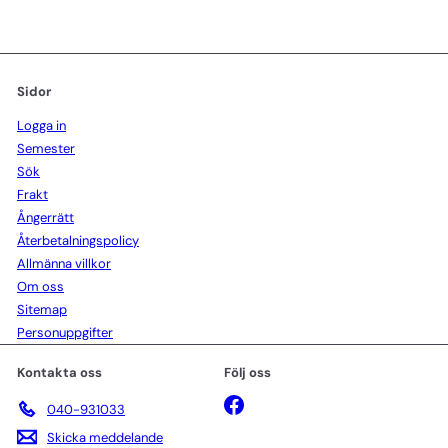
Sidor
Logga in
Semester
Sök
Frakt
Ångerrätt
Återbetalningspolicy
Allmänna villkor
Om oss
Sitemap
Personuppgifter
Kontakta oss
Följ oss
Facebook
040-931033
Skicka meddelande