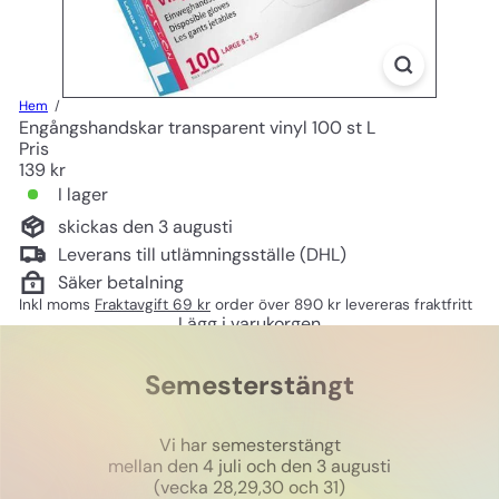
Hem
Engångshandskar transparent vinyl 100 st L
Pris
Ord
139 kr
pris
I lager
skickas den 3 augusti
Leverans till utlämningsställe (DHL)
Säker betalning
Inkl moms
Fraktavgift 69 kr
order över 890 kr levereras fraktfritt
Lägg i varukorgen
Semesterstängt
Vi har semesterstängt
mellan den 4 juli och den 3 augusti
(vecka 28,29,30 och 31)