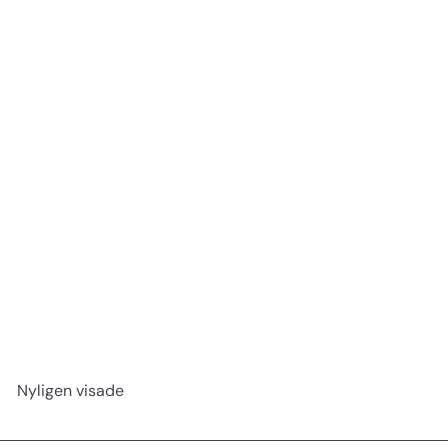
Engångshandskar transparent vinyl 100 st L
efalock
139 kr
Nyligen visade