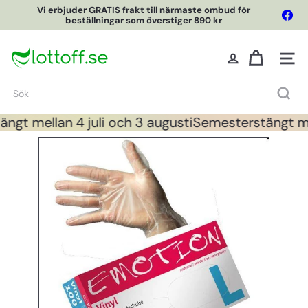
Hoppa
Vi erbjuder GRATIS frakt till närmaste ombud för
Fac
till
beställningar som överstiger 890 kr
Pausa
innehållet
L
o
Webbpl
t
t
Sök
O
f
gt mellan 4 juli och 3 augusti
Semesterstängt mell
f
O
n
l
i
n
e
S
h
o
p