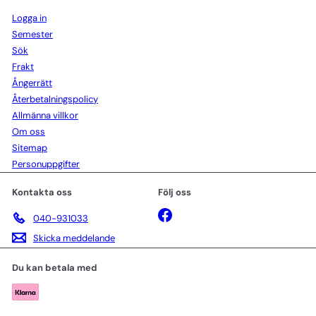
Logga in
Semester
Sök
Frakt
Ångerrätt
Återbetalningspolicy
Allmänna villkor
Om oss
Sitemap
Personuppgifter
Kontakta oss
Följ oss
Facebook
040-931033
Skicka meddelande
Du kan betala med