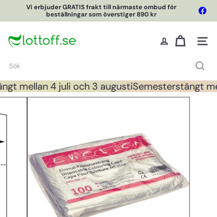
Hoppa
Vi erbjuder GRATIS frakt till närmaste ombud för
Fac
till
beställningar som överstiger 890 kr
Pausa
innehållet
L
o
Webbpl
t
t
Sök
O
f
gt mellan 4 juli och 3 augusti
Semesterstängt mell
f
O
n
l
i
n
e
S
h
o
p