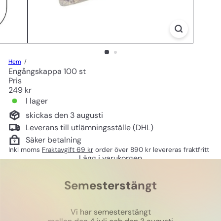
Hem
Engångskappa 100 st
Pris
Ord
249 kr
pris
I lager
skickas den 3 augusti
Leverans till utlämningsställe (DHL)
Säker betalning
Inkl moms
Fraktavgift 69 kr
order över 890 kr levereras fraktfritt
Lägg i varukorgen
Semesterstängt
Vi har semesterstängt