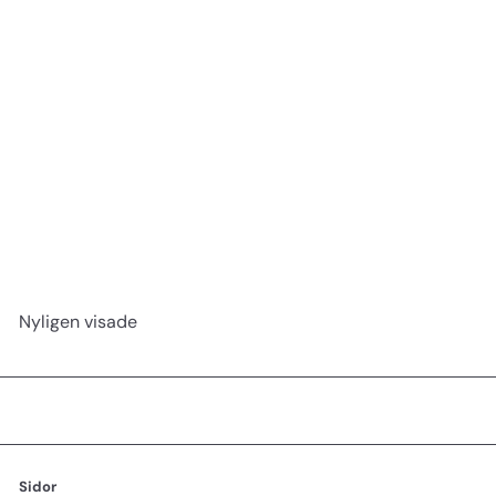
Engångskappa 100 st
Efalock
249 kr
Nyligen visade
Sidor