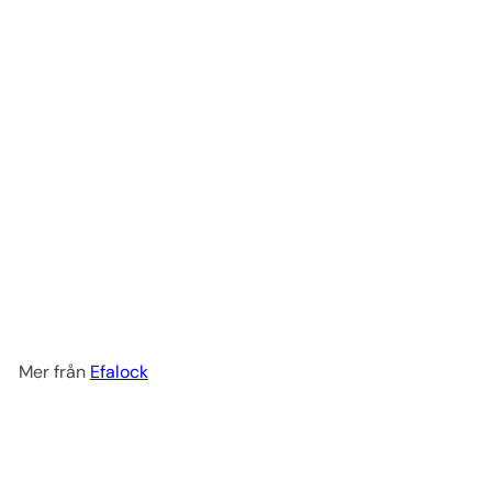
Engångskappa 100 st
Efalock
249 kr
Mer från
Efalock