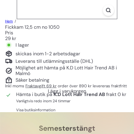
Hem
Fickkam 12,5 cm no 1050
Pris
Ord
29 kr
pris
I lager
skickas inom 1-2 arbetsdagar
Leverans till utlämningsställe (DHL)
Möjlighet att hämta på K.D Lott Hair Trend AB i
Malmö
Säker betalning
Inkl moms
Fraktavgift 69 kr
order över 890 kr levereras fraktfritt
Lägg i varukorgen
Hämta i butik på
K.D Lott Hair Trend AB
frakt 0 kr
Vanligtvis redo inom 24 timmar
Visa butiksinformation
Semesterstängt