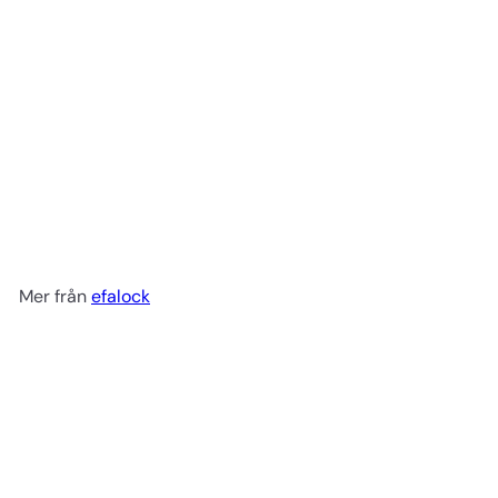
Fickkam 12,5 cm no 1050
efalock
29 kr
Mer från
efalock