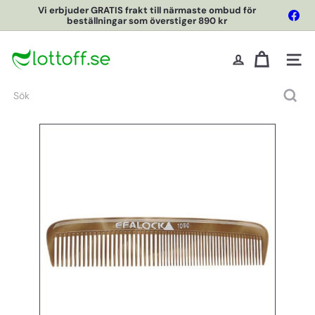
Hoppa
Vi erbjuder GRATIS frakt till närmaste ombud för
Fac
till
beställningar som överstiger 890 kr
Pausa
innehållet
L
o
Webbpl
t
t
Sök
O
f
f
O
n
l
i
n
e
S
h
o
p