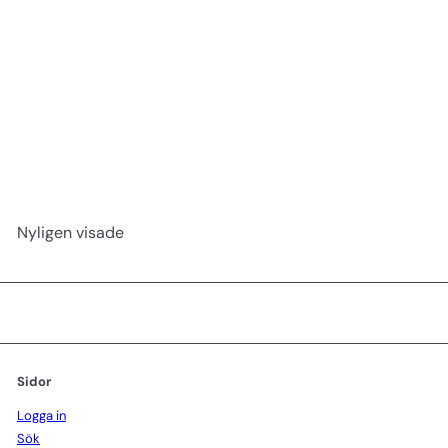
Fickkam 12,5 cm no 1050
efalock
29 kr
Nyligen visade
Sidor
Logga in
Sök