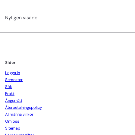
Nyligen visade
Sidor
Logga in
Semester
Sök
Frakt
Ångerrätt
Återbetalningspolicy
Allmänna villkor
Om oss
Sitemap