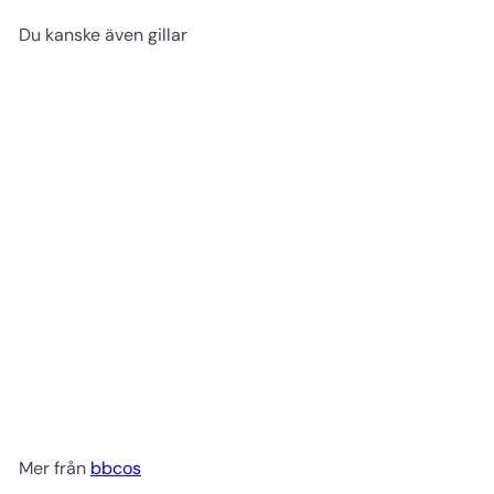
Du kanske även gillar
TILLFÄLLIGT SLUT
Keratin Color krämig
väteperoxid 1000 ml
bbcos
100 kr
Mer från
bbcos