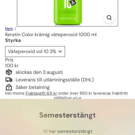
Hem
Keratin Color krämig väteperoxid 1000 ml
Styrka
Pris
Ord
100 kr
pris
skickas den 3 augusti
Leverans till utlämningsställe (DHL)
Säker betalning
Inkl moms
Fraktavgift 69 kr
order över 890 kr levereras fraktfritt
tillfälligt slut
Semesterstängt
Vi har semesterstängt