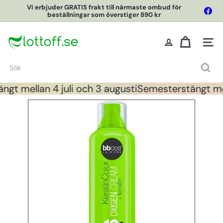
Hoppa
Vi erbjuder GRATIS frakt till närmaste ombud för
Fac
till
beställningar som överstiger 890 kr
Pausa
innehållet
L
o
Webbpl
t
t
Sök
O
f
gt mellan 4 juli och 3 augusti
Semesterstängt mell
f
O
n
l
i
n
e
S
h
o
p