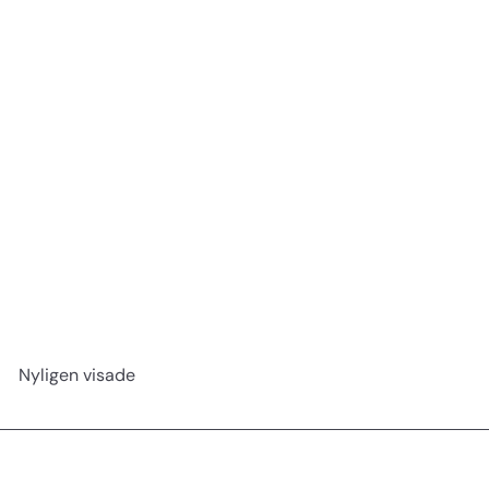
Klassisk hårkam 15 cm no 1051
efalock
29 kr
Nyligen visade