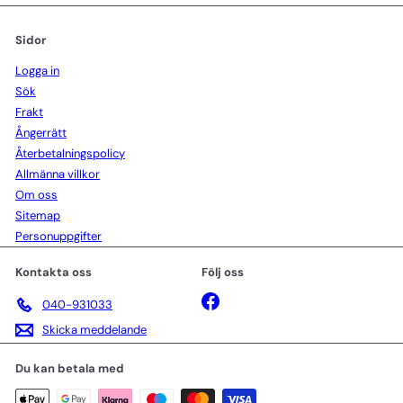
Sidor
Logga in
Sök
Frakt
Ångerrätt
Återbetalningspolicy
Allmänna villkor
Om oss
Sitemap
Personuppgifter
Kontakta oss
Följ oss
Facebook
040-931033
Skicka meddelande
Du kan betala med