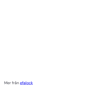
Klassisk hårkam 15 cm no
1051
efalock
29 kr
Mer från
efalock