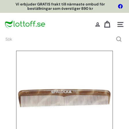
Hoppa
Vi erbjuder GRATIS frakt till närmaste ombud för
Fac
till
beställningar som överstiger 890 kr
Pausa
innehållet
L
o
Webbpl
t
t
Sök
O
f
f
O
n
l
i
n
e
S
h
o
p