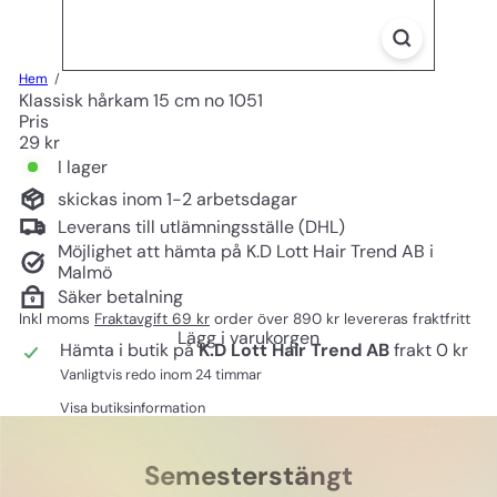
Hem
Klassisk hårkam 15 cm no 1051
Pris
Ord
29 kr
pris
I lager
skickas inom 1-2 arbetsdagar
Leverans till utlämningsställe (DHL)
Möjlighet att hämta på K.D Lott Hair Trend AB i
Malmö
Säker betalning
Inkl moms
Fraktavgift 69 kr
order över 890 kr levereras fraktfritt
Lägg i varukorgen
Hämta i butik på
K.D Lott Hair Trend AB
frakt 0 kr
Vanligtvis redo inom 24 timmar
Visa butiksinformation
Semesterstängt