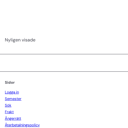
Spiral locktång butterfly effect
Labor Pro
599 kr
Nyligen visade
Sidor
Logga in
Semester
Sök
Frakt
Ångerrätt
Återbetalningspolicy