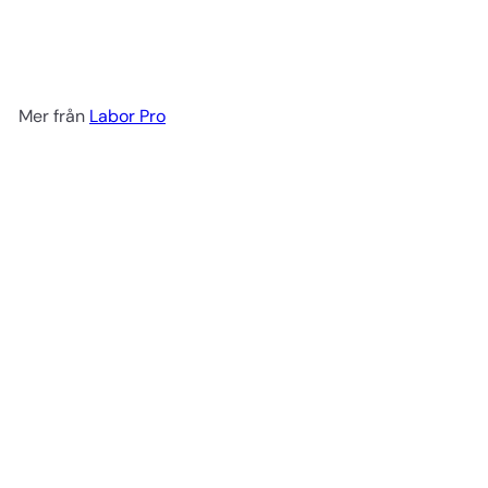
Spiral locktång butterfly
effect
Labor Pro
599 kr
Mer från
Labor Pro