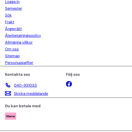
Logga in
Semester
Sök
Frakt
Ångerrätt
Återbetalningspolicy
Allmänna villkor
Om oss
Sitemap
Personuppgifter
Kontakta oss
Följ oss
Facebook
040-931033
Skicka meddelande
Du kan betala med