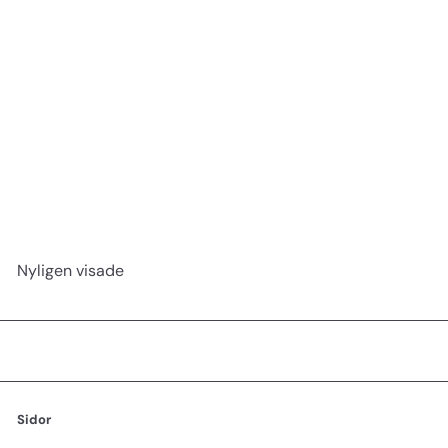
Triumph kam 252 Silver
Hercules Sägemann
59 kr
Nyligen visade
Sidor