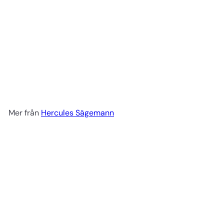
Triumph kam 252 Silver
Hercules Sägemann
59 kr
Mer från
Hercules Sägemann