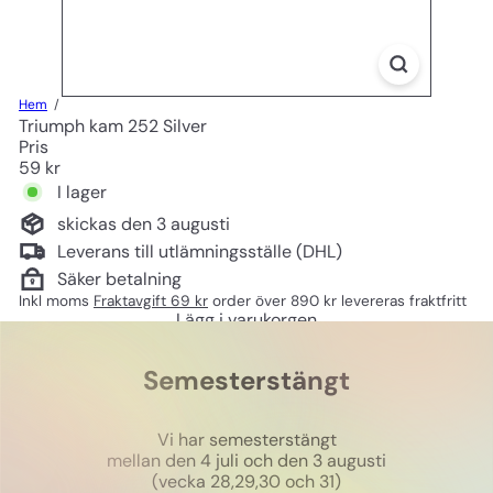
Hem
Triumph kam 252 Silver
Pris
Ord
59 kr
pris
I lager
skickas den 3 augusti
Leverans till utlämningsställe (DHL)
Säker betalning
Inkl moms
Fraktavgift 69 kr
order över 890 kr levereras fraktfritt
Lägg i varukorgen
Semesterstängt
Vi har semesterstängt
mellan den 4 juli och den 3 augusti
(vecka 28,29,30 och 31)